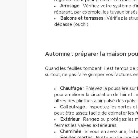
Arrosage
: Vérifiez votre système d’ir
réparant, par exemple, les tuyaux brisés
Balcons et terrasses :
Vérifiez la str
dépasse (ouch!).
Automne : préparer la maison pour
Quand les feuilles tombent, il est temps de p
surtout, ne pas faire grimper vos factures 
Chauffage
: Enlevez la poussière sur 
pour améliorer la circulation de l’air et
filtres des plinthes à air pulsé dès qu’il
Calfeutrage
: Inspectez les portes et 
peut être assez facile de colmater les 
Extérieur
: Rangez ou protégez les me
fermez les valves extérieures.
Cheminée
: Si vous en avez une, fait
Feuilles mortes
: Nettoyez les gouttiè