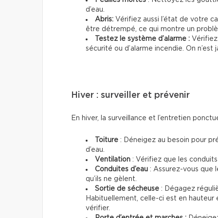
d’eau.
Abris:
Vérifiez aussi l’état de votre c
être détrempé, ce qui montre un probl
Testez le système d’alarme :
Vérifie
sécurité ou d’alarme incendie. On n’est 
Hiver : surveiller et prévenir
En hiver, la surveillance et l’entretien ponctu
Toiture
: Déneigez au besoin pour prév
d’eau.
Ventilation
: Vérifiez que les conduits
Conduites d’eau
: Assurez-vous que l
qu’ils ne gèlent.
Sortie de sécheuse
: Dégagez régulièr
Habituellement, celle-ci est en hauteur 
vérifier.
Porte d’entrée et marches :
Déneigez 