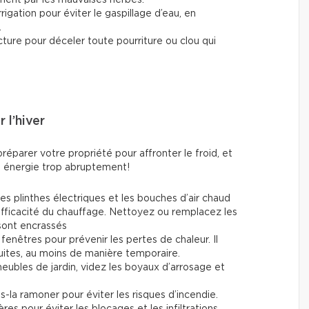
rigation pour éviter le gaspillage d’eau, en
.
ucture pour déceler toute pourriture ou clou qui
 l’hiver
réparer votre propriété pour affronter le froid, et
en énergie trop abruptement!
les plinthes électriques et les bouches d’air chaud
 l'efficacité du chauffage. Nettoyez ou remplacez les
s sont encrassés
fenêtres pour prévenir les pertes de chaleur. Il
fuites, au moins de manière temporaire.
ubles de jardin, videz les boyaux d’arrosage et
es-la ramoner pour éviter les risques d’incendie.
res pour éviter les blocages et les infiltrations