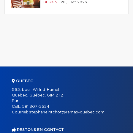
DESIGN
|
26 juillet 2026
QUÉBEC
565, boul. Wilfrid-Hamel
Québec, Québec, G1M 2T2
Bur.:
Cell.:
581 307-2524
Courriel:
stephane.ritchot@remax-quebec.com
RESTONS EN CONTACT