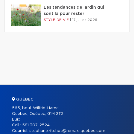
Les tendances de jardin qui
sont là pour rester
STYLE DE VIE
|
17 juillet 2026
QUÉBEC
565, boul. Wilfrid-Hamel
Québec, Québec, G1M 2T2
Bur.:
Cell.:
581 307-2524
Courriel:
stephane.ritchot@remax-quebec.com